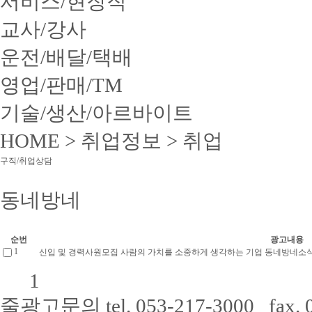
서비스/현장직
교사/강사
운전/배달/택배
영업/판매/TM
기술/생산/아르바이트
HOME >
취업정보
>
취업
구직/취업상담
동네방네
순번
광고내용
1
신입 및 경력사원모집 사람의 가치를 소중하게 생각하는 기업 동네방네소식
1
줄광고문의
tel. 053-217-3000 fax.