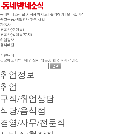
동네방네소식을 시작페이지로
|
즐겨찾기
|
모바일버전
중고용품/생활안내/유망사업
자동차
부동산(주거용)
부동산(상업용/토지)
취업정보
음식배달
유흥서비스
커뮤니티
신문배포지역
: 대구 전지역(논공,현풍,다사) / 경산
취업정보
취업
구직/취업상담
식당/음식점
경영/사무/전문직