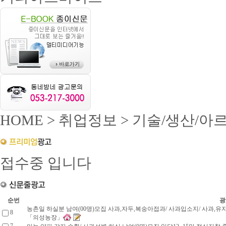
HOME >
취업정보
>
기술/생산/아
접수중 입니다
순번
광
농촌일 하실분 남여(00명)모집 사과,자두,복숭아접과/ 사과입소지/ 사과
8
「의성농장」