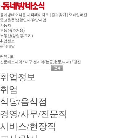
동네방네소식을 시작페이지로
|
즐겨찾기
|
모바일버전
중고용품/생활안내/유망사업
자동차
부동산(주거용)
부동산(상업용/토지)
취업정보
음식배달
유흥서비스
커뮤니티
신문배포지역
: 대구 전지역(논공,현풍,다사) / 경산
취업정보
취업
식당/음식점
경영/사무/전문직
서비스/현장직