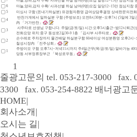
7
마늘,양파,감자 수확/ 사과선별 하실 남여(0명)모집 일당12~15만 점심
6
마늘,양파,감자 수확/ 사과선별 하실 남여(0명)모집 일당12~15만 점심
5
미싱사 구함 (돈내기하실분) 유경험자환영 급여상담후결정 상세한문의전
반찬가게에서 일하실분 구함 (주방보조) 오전8시30분~오후7시 (5
4
로시장內 「거가반찬」
사주타로 선생님 구합니다. 주말(금/토/일) 시간:오후5시출근~밤12시
3
한문의 전화요망 위치:중구 동성로2길30-9 1층 「김사부 사주타로」
손수레로 주차장까지 물건배달 하실분구함 60세이상 여성분환영 오후2시~
2
칠성시장內 「진주상회」
주방이모 구함 오후7시~저녁11시까지 주4일근무(목/금/토/일) 알바가능 4
1
당동 서부정류장부근 「북성로우동」
1
줄광고문의
tel. 053-217-3000 fax.
3300 fax. 053-254-8822
배너광고
HOME
|
회사소개
|
오시는 길
|
청소년보호정책
|